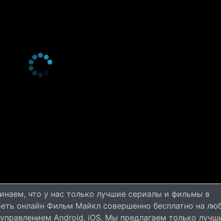
инаем, что у нас только лучшие сериалы и фильмы в
реть онлайн Фильм Майкл совершенно бесплатно на лю
 управлением Android, iOS. Мы предлагаем только лучш