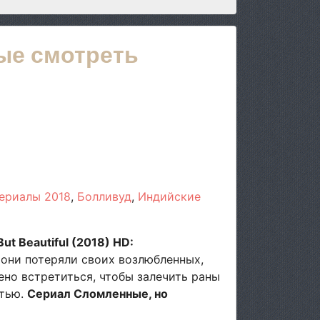
ые смотреть
ериалы 2018
Болливуд
Индийские
t Beautiful (2018) HD:
 они потеряли своих возлюбленных,
ено встретиться, чтобы залечить раны
стью.
Сериал Сломленные, но