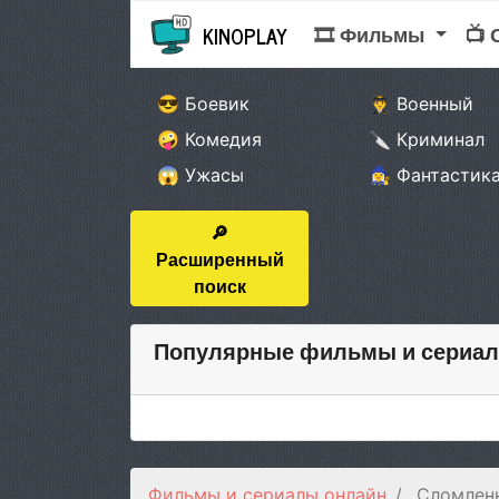
🎞 Фильмы
📺
KINOPLAY
😎 Боевик
👨‍✈️ Военный
🤪 Комедия
🔪 Криминал
😱 Ужасы
🧙‍♀️ Фантастик
🔎
Расширенный
поиск
Популярные фильмы и сериал
Фильмы и сериалы онлайн
Сломленн