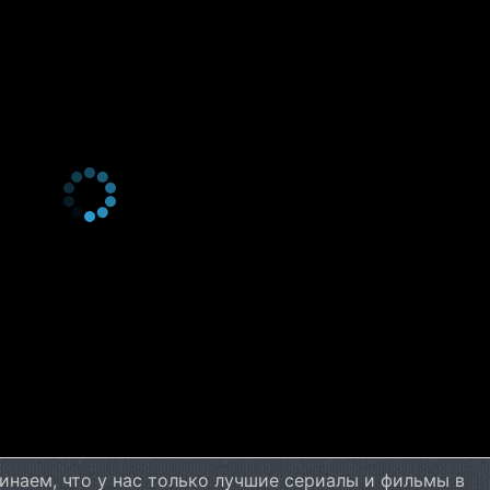
3 сезон 2 серия
Love and all other drugs
3 сезон 1 серия
It Happened That Night
2 сезон 10 серия
Broken But Beautiful
2 сезон 9 серия
The Perfect Mistake
2 сезон 8 серия
Walk Away
2 сезон 7 серия
Addicted To Love
2 сезон 6 серия
Loves Me, Loves Me Not
2 сезон 5 серия
Little Death
2 сезон 4 серия
The Penny Drops
2 сезон 3 серия
Puppy Love
2 сезон 2 серия
Happily Ever After
2 сезон 1 серия
I Made You Up Inside In My
Head
1 сезон 11 серия
Would You Love Me With M
инаем, что у нас только лучшие сериалы и фильмы в
Scars Too?