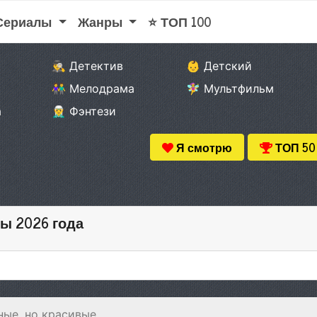
 Сериалы
Жанры
⭐ ТОП 100
🕵️‍♂️ Детектив
👶 Детский
👫 Мелодрама
🧚‍♀️ Мультфильм
а
🧝‍♂️ Фэнтези
Я смотрю
ТОП 50
ы 2026 года
ые, но красивые