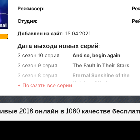
Режиссер:
Ре
Студия:
Ре
Добавлен на сайт:
15.04.2021
Дата выхода новых серий:
3 сезон 10 серия
And so, begin again
3 сезон 9 серия
The Fault in Their Stars
3 сезон 8 серия
Eternal Sunshine of the
Helpless Mind.
3 сезон 7 серия
A Sense Of The Ending.
3 сезон 6 серия
This Could Be Us
вые 2018 онлайн в 1080 качестве бесплат
3 сезон 5 серия
Crazy, Stupid, Foolish Love.
3 сезон 4 серия
La La La land
3 сезон 3 серия
You, Me, Him and Her